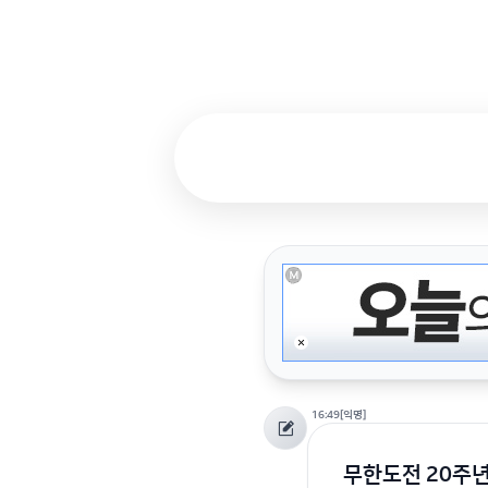
16:49
[익명]
무한도전 20주년