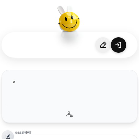
04:33
[익명]