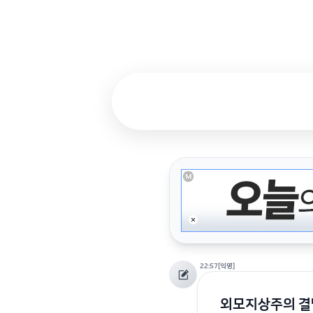
22:57
[익명]
외모지상주의 결