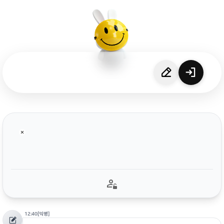
12:40
[익명]