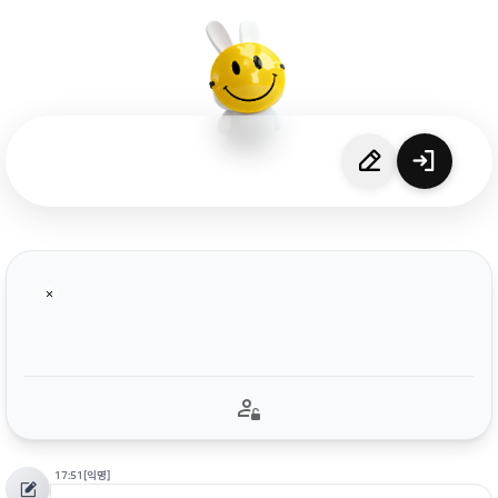
17:51
[익명]